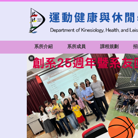
跳
到
主
要
內
容
系所介紹
系所成員
課程規劃
招
區