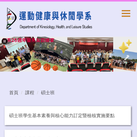
跳
到
主
要
內
容
區
首頁
課程
碩士班
碩士班學生基本素養與核心能力訂定暨檢核實施要點