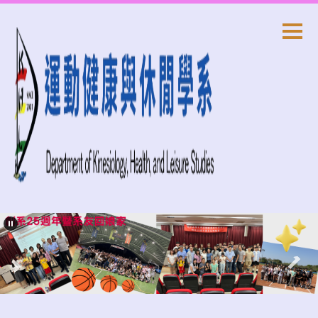
跳
到
主
要
內
容
區