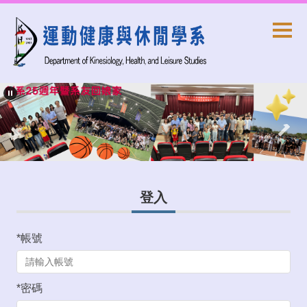
跳
到
主
要
內
容
區
登入
*
帳號
*
密碼